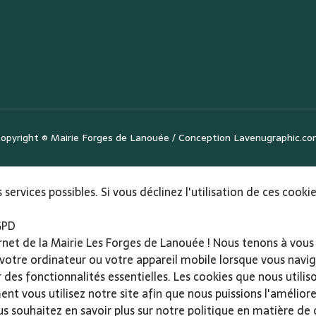
opyright ©
Mairie Forges de Lanouée
/ Conception
Lavenugraphic.c
 services possibles. Si vous déclinez l'utilisation de ces cook
GPD
ernet de la Mairie Les Forges de Lanouée ! Nous tenons à vous 
 votre ordinateur ou votre appareil mobile lorsque vous navigu
r des fonctionnalités essentielles. Les cookies que nous utili
vous utilisez notre site afin que nous puissions l'améliorer 
vous souhaitez en savoir plus sur notre politique en matière de