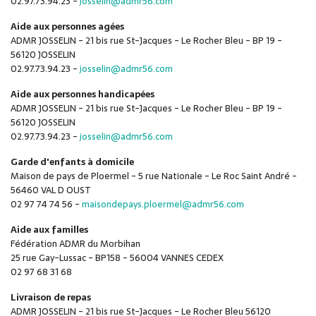
02.97.73.94.23 -
josselin@admr56.com
Aide aux personnes agées
ADMR JOSSELIN - 21 bis rue St-Jacques - Le Rocher Bleu - BP 19 -
56120 JOSSELIN
02.97.73.94.23 -
josselin@admr56.com
Aide aux personnes handicapées
ADMR JOSSELIN - 21 bis rue St-Jacques - Le Rocher Bleu - BP 19 -
56120 JOSSELIN
02.97.73.94.23 -
josselin@admr56.com
Garde d'enfants à domicile
Maison de pays de Ploermel - 5 rue Nationale - Le Roc Saint André -
56460 VAL D OUST
02 97 74 74 56 -
maisondepays.ploermel@admr56.com
Aide aux familles
Fédération ADMR du Morbihan
25 rue Gay-Lussac - BP158 - 56004 VANNES CEDEX
02 97 68 31 68
Livraison de repas
ADMR JOSSELIN - 21 bis rue St-Jacques - Le Rocher Bleu 56120