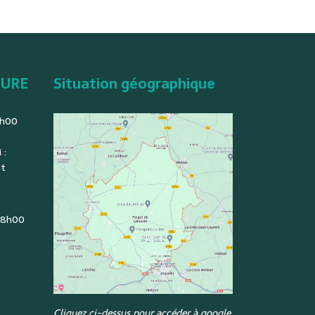
TURE
Situation géographique
2h00
 :
nt
: 8h00
Cliquez ci-dessus pour accéder à google