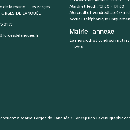
Mardi et Jeudi : 13h30 - 17h30
e de la mairie - Les Forges
Mercredi et Vendredi après-midi
 FORGES DE LANOUÉE
Accueil téléphonique uniqueme
5 31 73
Mairie
annexe
@forgesdelanouee.fr
Le mercredi et vendredi matin 
– 12h00
opyright ©
Mairie Forges de Lanouée
/ Conception
Lavenugraphic.c