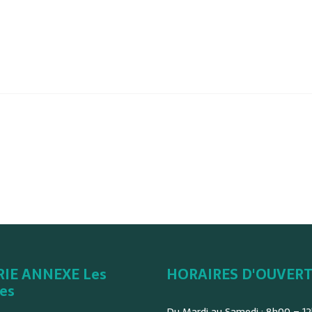
RIE ANNEXE Les
HORAIRES D'OUVER
es
Du Mardi au Samedi : 8h00 – 1