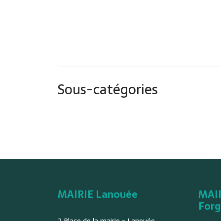
Sous-catégories
MAIRIE Lanouée
MAI
Forg
2 Place de la mairie - Lanouée