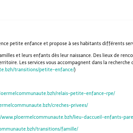
petite enfance et propose à ses habitants différents servic
es et leurs enfants dès leur naissance. Des lieux de rencon
erritoire. Les services vous accompagnent dans la recherche 
.bzh/transitions/petite-enfance/
)
loermelcommunaute.bzh/relais-petite-enfance-rpe/
oermelcommunaute.bzh/creches-privees/
://www.ploermelcommunaute.bzh/lieu-daccueil-enfants-pare
ommunaute.bzh/transitions/famille/