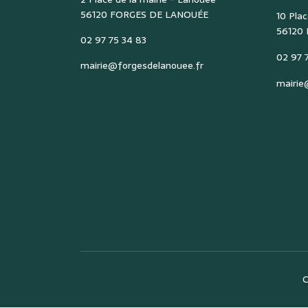
56120 FORGES DE LANOUÉE
10 Plac
56120
02 97 75 34 83
02 97 7
mairie@forgesdelanouee.fr
mairie
C