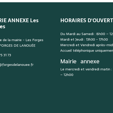
RIE ANNEXE Les
HORAIRES D'OUVER
es
Du Mardi au Samedi : 8h00 – 1
Mardi et Jeudi : 13h30 - 17h30
e de la mairie - Les Forges
Mercredi et Vendredi après-midi
 FORGES DE LANOUÉE
Accueil téléphonique uniqueme
5 31 73
Mairie
annexe
@forgesdelanouee.fr
Le mercredi et vendredi matin 
– 12h00