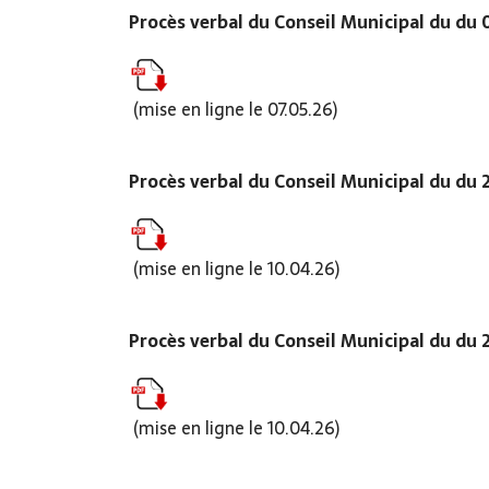
Procès verbal du Conseil Municipal du du 
(mise en ligne le 07.05.26)
Procès verbal du Conseil Municipal du du 
(mise en ligne le 10.04.26)
Procès verbal du Conseil Municipal du du 
(mise en ligne le 10.04.26)