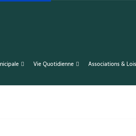
nicipale
Vie Quotidienne
Associations & Lois