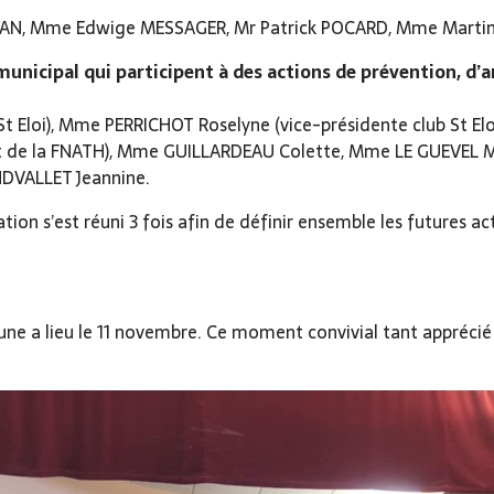
N, Mme Edwige MESSAGER, Mr Patrick POCARD, Mme Martin
unicipal qui participent à des actions de prévention, d
 Eloi), Mme PERRICHOT Roselyne (vice-présidente club St El
ent de la FNATH), Mme GUILLARDEAU Colette, Mme LE GUEVEL
DVALLET Jeannine.
ation s’est réuni 3 fois afin de définir ensemble les futures a
ne a lieu le 11 novembre. Ce moment convivial tant apprécié d