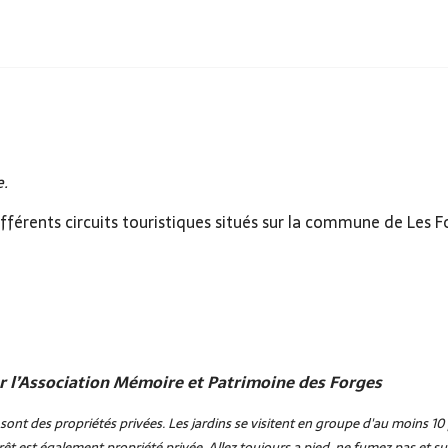
e.
fférents circuits touristiques situés sur la commune de Les F
par l’Association Mémoire et Patrimoine des Forges
sont des propriétés privées. Les jardins se visitent en groupe d'au moins 1
êt est également propriété privée. Allez toujours a pied, ­ne fumez pas et 