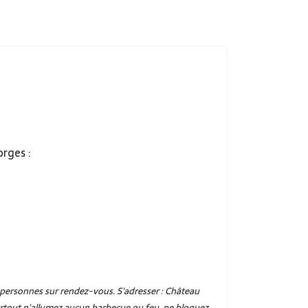
orges :
0 personnes sur rendez-vous. S'adresser : Château
surtout n'allumez aucun barbecue ou feu, ne bloquez