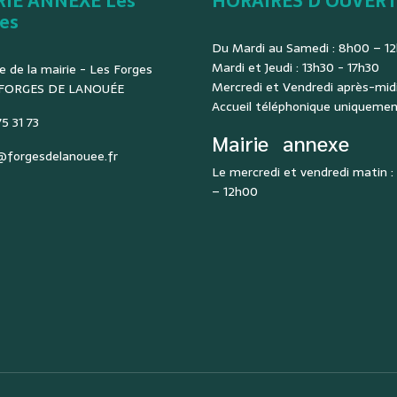
RIE ANNEXE Les
HORAIRES D'OUVER
es
Du Mardi au Samedi : 8h00 – 1
Mardi et Jeudi : 13h30 - 17h30
e de la mairie - Les Forges
Mercredi et Vendredi après-midi
 FORGES DE LANOUÉE
Accueil téléphonique uniqueme
5 31 73
Mairie
annexe
@forgesdelanouee.fr
Le mercredi et vendredi matin 
– 12h00