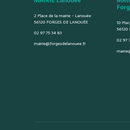
MAIRIE Lanouée
MAI
Forg
2 Place de la mairie - Lanouée
56120 FORGES DE LANOUÉE
10 Plac
56120
02 97 75 34 83
02 97 7
mairie@forgesdelanouee.fr
mairie