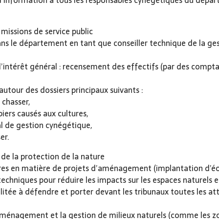
re d’information à tous les responsables cynégétiques du dépa
 missions de service public
dans le département en tant que conseiller technique de la ge
’intérêt général : recensement des effectifs (par des comptage
 autour des dossiers principaux suivants :
 chasser,
iers causés aux cultures,
l de gestion cynégétique,
er.
 de la protection de la nature
ires en matière de projets d’aménagement (implantation d’éol
techniques pour réduire les impacts sur les espaces naturels e
abilitée à défendre et porter devant les tribunaux toutes les 
’aménagement et la gestion de milieux naturels (comme les z