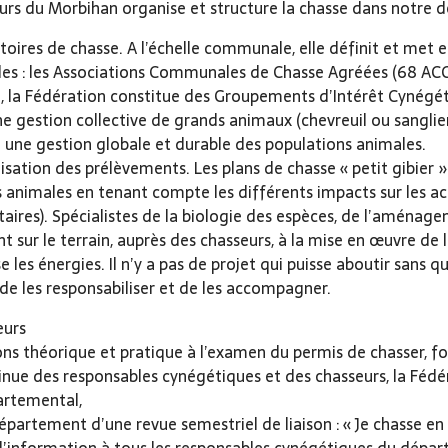
rs du Morbihan organise et structure la chasse dans notre 
ritoires de chasse. A l’échelle communale, elle définit et met 
es : les Associations Communales de Chasse Agréées (68 AC
, la Fédération constitue des Groupements d’Intérêt Cynégét
e gestion collective de grands animaux (chevreuil ou sanglier
 une gestion globale et durable des populations animales.
sation des prélèvements. Les plans de chasse « petit gibier » (
animales en tenant compte les différents impacts sur les act
nitaires). Spécialistes de la biologie des espèces, de l’aménag
nt sur le terrain, auprès des chasseurs, à la mise en œuvre d
ise les énergies. Il n’y a pas de projet qui puisse aboutir sans 
 de les responsabiliser et de les accompagner.
eurs
ions théorique et pratique à l’examen du permis de chasser, 
tinue des responsables cynégétiques et des chasseurs, la Féd
artemental,
 département d’une revue semestriel de liaison : « Je chasse e