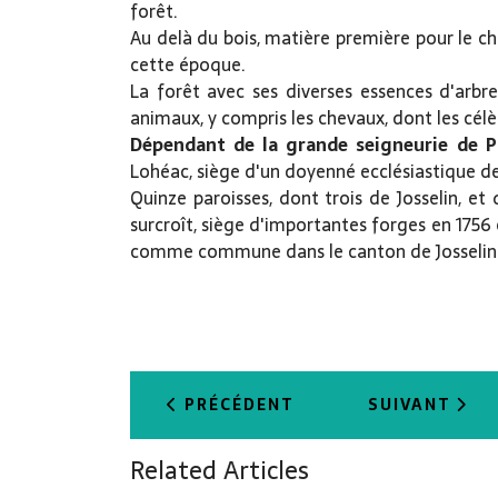
forêt.
Au delà du bois, matière première pour le ch
cette époque.
La forêt avec ses diverses essences d'arbr
animaux, y compris les chevaux, dont les cél
Dépendant de la grande seigneurie de 
Lohéac, siège d'un doyenné ecclésiastique de
Quinze paroisses, dont trois de Josselin, et
surcroît, siège d'importantes forges en 1756 e
comme commune dans le canton de Josselin 
ARTICLE PRÉCÉDENT : PÉLERIN ST
ARTICLE SUI
PRÉCÉDENT
SUIVANT
Related Articles