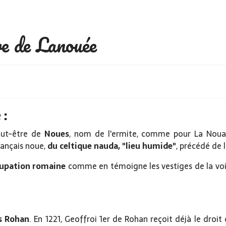
re de Lanouée
:
peut-être de
Noues
, nom de l'ermite, comme pour La Nouaye
rançais noue,
du celtique nauda, "lieu humide"
, précédé de l
cupation romaine
comme en témoigne les vestiges de la voi
s Rohan
. En 1221, Geoffroi 1er de Rohan reçoit déjà le droi