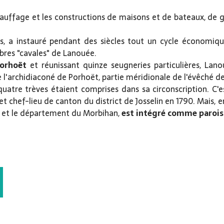
auffage et les constructions de maisons et de bateaux, de gr
es, a instauré pendant des siècles tout un cycle économiqu
èbres "cavales" de Lanouée.
Porhoët
et réunissant quinze seugneries particulières, Lan
 l'archidiaconé de Porhoët, partie méridionale de l'évêché d
 quatre trèves étaient comprises dans sa circonscription. C
t chef-lieu de canton du district de Josselin en 1790. Mais, en 
et le département du Morbihan,
est intégré comme paroiss
 JACQUES
VANT : ANCIENNE NOBLESSE DE LANOUÉE