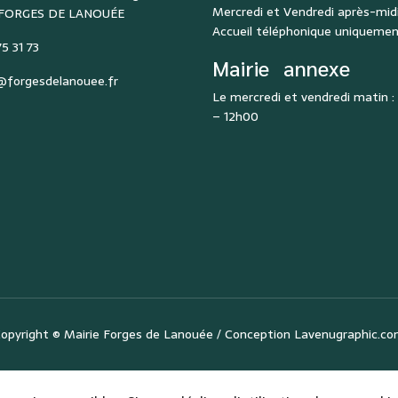
Mercredi et Vendredi après-midi
 FORGES DE LANOUÉE
Accueil téléphonique uniqueme
5 31 73
Mairie
annexe
@forgesdelanouee.fr
Le mercredi et vendredi matin 
– 12h00
opyright ©
Mairie Forges de Lanouée
/ Conception
Lavenugraphic.c