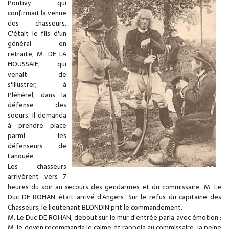
Pontivy qui
confirmait la venue
des chasseurs.
C'était le fils d'un
général en
retraite, M. DE LA
HOUSSAIE, qui
venait de
s'illustrer, à
Pléhérel, dans la
défense des
soeurs. Il demanda
à prendre place
parmi les
défenseurs de
Lanouée.
Les chasseurs
arrivèrent vers 7
heures du soir au secours des gendarmes et du commissaire. M. Le
Duc DE ROHAN était arrivé d'Angers. Sur le refus du capitaine des
Chasseurs, le lieutenant BLONDIN prit le commandement.
M. Le Duc DE ROHAN, debout sur le mur d'entrée parla avec émotion ;
M. le doyen recommanda le calme et rappela au commissaire, la peine