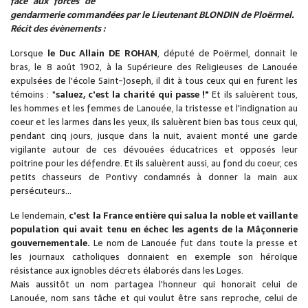
face aux forces de
gendarmerie commandées par le Lieutenant BLONDIN de Ploërmel.
Récit des évènements :
Lorsque
le Duc Allain DE ROHAN
, député de Poërmel, donnait le
bras, le 8 août 1902, à la Supérieure des Religieuses de Lanouée
expulsées de l'école Saint-Joseph, il dit à tous ceux qui en furent les
témoins : "
saluez, c'est la charité qui passe !"
Et ils saluèrent tous,
les hommes et les femmes de Lanouée, la tristesse et l'indignation au
coeur et les larmes dans les yeux, ils saluèrent bien bas tous ceux qui,
pendant cinq jours, jusque dans la nuit, avaient monté une garde
vigilante autour de ces dévouées éducatrices et opposés leur
poitrine pour les défendre. Et ils saluèrent aussi, au fond du coeur, ces
petits chasseurs de Pontivy condamnés à donner la main aux
persécuteurs...
Le lendemain,
c'est la France entière qui salua la noble et vaillante
population qui avait tenu en échec les agents de la Mâçonnerie
gouvernementale.
Le nom de Lanouée fut dans toute la presse et
les journaux catholiques donnaient en exemple son héroïque
résistance aux ignobles décrets élaborés dans les Loges.
Mais aussitôt un nom partagea l'honneur qui honorait celui de
Lanouée, nom sans tâche et qui voulut être sans reproche, celui de