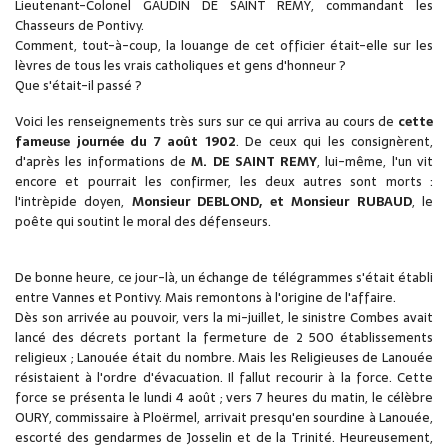
Lieutenant-Colonel GAUDIN DE SAINT REMY, commandant les
Chasseurs de Pontivy.
Comment, tout-à-coup, la louange de cet officier était-elle sur les
lèvres de tous les vrais catholiques et gens d'honneur ?
Que s'était-il passé ?
Voici les renseignements très surs sur ce qui arriva au cours de
cette
fameuse journée du 7 août 1902
. De ceux qui les consignèrent,
d'après les informations de
M. DE SAINT REMY
, lui-même, l'un vit
encore et pourrait les confirmer, les deux autres sont morts :
l'intrèpide doyen,
Monsieur DEBLOND, et Monsieur RUBAUD
, le
poête qui soutint le moral des défenseurs.
De bonne heure, ce jour-là, un échange de télégrammes s'était établi
entre Vannes et Pontivy. Mais remontons à l'origine de l'affaire.
Dès son arrivée au pouvoir, vers la mi-juillet, le sinistre Combes avait
lancé des décrets portant la fermeture de 2 500 établissements
religieux ; Lanouée était du nombre. Mais les Religieuses de Lanouée
résistaient à l'ordre d'évacuation. Il fallut recourir à la force. Cette
force se présenta le lundi 4 août ; vers 7 heures du matin, le célèbre
OURY, commissaire à Ploërmel, arrivait presqu'en sourdine à Lanouée,
escorté des gendarmes de Josselin et de la Trinité. Heureusement,