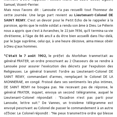
Samuel, Vicent-Ferrier.
Mais nous l'avons dit : Lanouée n'a pas recueilli tout l'honneur de
cette journée. Une large part revient au
Lieutenant-Colonel DE
SAINT REMY.
C'est un devoir pour le Petit Echo de le rappeler à la
paroisse, après que le noble soldat a rendu son âme à Dieu. Le Pélerin
nous a appris que c'est à Avranches, le 22 juin 1936, qu'il termina sa vie
chrétienne, à l'âge de 86 ans.Il a du être bien accueilli dans l'Au-delà,
par le Juge suprême, celui qui, à une heure décisive, aima mieux obéir
à Dieu q'aux hommes.
"C'était le 7 août 1902,
le préfet du Morbihan tranmettait au
général FRATER, un ordre prescrivant au 2 Chasseurs de se rendre à
Lanouée pour assurer l'exécution des décrets par l'expulsion des
Religieuses. Le général transmit l'ordre au Lieutenant-Colonel DE
SAINT REMY, commandant d'armes, remplaçant le Colonel DE LA
MONNERAIE, en congé. Froissé dans ses sentiments les plus intimes,
DE SAINT REMY ne bougea pas. Ne recevant pas de réponse, le
général FRATER, inquiet, envoya un second télégramme, auquel le
Lieutenant-Colonel répondait : "Escadron n'est pas parti pour
Lanouée, lettre suit." De Vannes, un troisième télégramme est
envoyé pescrivant au Colonel de passer le commandement à un autre
officier. Le Colonel répondit : "Ne peux transmettre ordre qui blesse