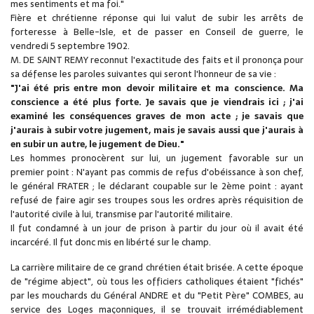
mes sentiments et ma foi."
Fière et chrétienne réponse qui lui valut de subir les arrêts de
forteresse à Belle-Isle, et de passer en Conseil de guerre, le
vendredi 5 septembre 1902.
M. DE SAINT REMY reconnut l'exactitude des faits et il prononça pour
sa défense les paroles suivantes qui seront l'honneur de sa vie :
"J'ai été pris entre mon devoir militaire et ma conscience. Ma
conscience a été plus forte. Je savais que je viendrais ici ; j'ai
examiné les conséquences graves de mon acte ; je savais que
j'aurais à subir votre jugement, mais je savais aussi que j'aurais à
en subir un autre, le jugement de Dieu."
Les hommes pronocèrent sur lui, un jugement favorable sur un
premier point : N'ayant pas commis de refus d'obéissance à son chef,
le général FRATER ; le déclarant coupable sur le 2ème point : ayant
refusé de faire agir ses troupes sous les ordres après réquisition de
l'autorité civile à lui, transmise par l'autorité militaire.
Il fut condamné à un jour de prison à partir du jour où il avait été
incarcéré. Il fut donc mis en libérté sur le champ.
La carrière militaire de ce grand chrétien était brisée. A cette époque
de "régime abject", où tous les officiers catholiques étaient "fichés"
par les mouchards du Général ANDRE et du "Petit Père" COMBES, au
service des Loges maçonniques, il se trouvait irrémédiablement