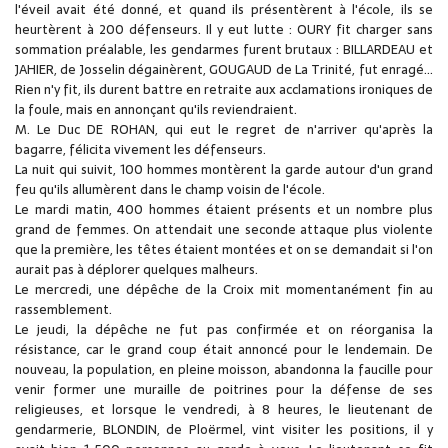
l'éveil avait été donné, et quand ils présentèrent à l'école, ils se
heurtèrent à 200 défenseurs. Il y eut lutte : OURY fit charger sans
sommation préalable, les gendarmes furent brutaux : BILLARDEAU et
JAHIER, de Josselin dégainèrent, GOUGAUD de La Trinité, fut enragé...
Rien n'y fit, ils durent battre en retraite aux acclamations ironiques de
la foule, mais en annonçant qu'ils reviendraient.
M. Le Duc DE ROHAN, qui eut le regret de n'arriver qu'après la
bagarre, félicita vivement les défenseurs.
La nuit qui suivit, 100 hommes montèrent la garde autour d'un grand
feu qu'ils allumèrent dans le champ voisin de l'école.
Le mardi matin, 400 hommes étaient présents et un nombre plus
grand de femmes. On attendait une seconde attaque plus violente
que la première, les têtes étaient montées et on se demandait si l'on
aurait pas à déplorer quelques malheurs.
Le mercredi, une dépêche de la Croix mit momentanément fin au
rassemblement.
Le jeudi, la dépêche ne fut pas confirmée et on réorganisa la
résistance, car le grand coup était annoncé pour le lendemain. De
nouveau, la population, en pleine moisson, abandonna la faucille pour
venir former une muraille de poitrines pour la défense de ses
religieuses, et lorsque le vendredi, à 8 heures, le lieutenant de
gendarmerie, BLONDIN, de Ploërmel, vint visiter les positions, il y