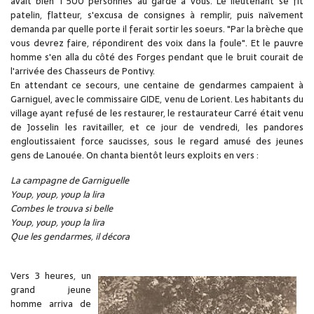
avait bien 1 500 personnes au garde à vous. Le lieutenant se fit
patelin, flatteur, s'excusa de consignes à remplir, puis naïvement
demanda par quelle porte il ferait sortir les soeurs. "Par la brèche que
vous devrez faire, répondirent des voix dans la foule". Et le pauvre
homme s'en alla du côté des Forges pendant que le bruit courait de
l'arrivée des Chasseurs de Pontivy.
En attendant ce secours, une centaine de gendarmes campaient à
Garniguel, avec le commissaire GIDE, venu de Lorient. Les habitants du
village ayant refusé de les restaurer, le restaurateur Carré était venu
de Josselin les ravitailler, et ce jour de vendredi, les pandores
engloutissaient force saucisses, sous le regard amusé des jeunes
gens de Lanouée. On chanta bientôt leurs exploits en vers :
La campagne de Garniguelle
Youp, youp, youp la lira
Combes le trouva si belle
Youp, youp, youp la lira
Que les gendarmes, il décora
Vers 3 heures, un
grand jeune
homme arriva de