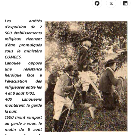
Les arrêtés
d'expulsion de 2
500 établissements
religieux viennent
d'être promulgués
sous le ministère
COMBES.
Lanouée oppose
une résistance
héroïque face à
l'évacuation des
religieuses entre les
4 et 8 août 1902.
400 Lanouéens
montèrent la garde
la nuit.
1500 firent rempart
au garde à vous, le
matin du 8 août