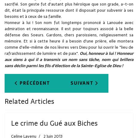
sacrifié. Son geste fut d'autant plus héroïque que son grade, a-t-on
dit, était la principale ressource dont il disposait pour subvenir à ses
besoins et à ceux de sa famille.
Honneur à lui ! Son nom fut longtemps prononcé à Lanouée avec
admiration et reonnaissance. Il est pour toujours associé à la belle
défense des Soeurs. Gardons, chers paroissiens, religieusement sa
mémoire. Et si à cette heure il a besoin d'une prière, elle montera
comme d'elle-même de nos lèvres vers Dieu pour lui ouvrir le "lieu de
rafraichissement de lumière et de paix".
Oui, honneur à lui ! Honneur
aux siens à qui il a transmis un nom sans tâche, nom qui brillera
sans déclin parmi les fils d'élection de la Sainte-Eglise de Dieu !
ARTICLE PRÉCÉDENT : LE CRIME DU GUÉ AUX B
ARTICLE SUIVANT : PÉLE
PRÉCÉDENT
SUIVANT
Related Articles
Le crime du Gué aux Biches
Celine Lavenu
2 Juin 2013