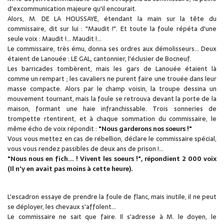
d'excommunication majeure qu'il encourait.
Alors, M. DE LA HOUSSAYE, étendant la main sur la tête du
commissaire, dit sur lui : "Maudit !". Et toute la foule répéta d'une
seule voix : Maudit !... Maudit !...
Le commissaire, très ému, donna ses ordres aux démolisseurs... Deux
étaient de Lanouée : LE GAL, cantonnier, l'éclusier de Bocneuf.
Les barricades tombèrent, mais les gars de Lanouée étaient là
comme un rempart ; les cavaliers ne purent faire une trouée dans leur
masse compacte. Alors par le champ voisin, la troupe dessina un
mouvement tournant, mais la foule se retrouva devant la porte de la
maison, formant une haie infranchissable. Trois sonneries de
trompette rtentirent, et à chaque sommation du commissaire, le
même écho de voix répondit :
"Nous garderons nos soeurs !"
Vous vous mettez en cas de rébellion, déclare le commissaire spécial,
vous vous rendez passibles de deux ans de prison !...
"Nous nous en fich... ! Vivent les soeurs !", répondient 2 000 voix
(Il n'y en avait pas moins à cette heure).
L'escadron essaye de prendre la foule de flanc, mais inutile, il ne peut
se déployer, les chevaux s'affolent...
Le commissaire ne sait que faire. Il s'adresse à M. le doyen, le