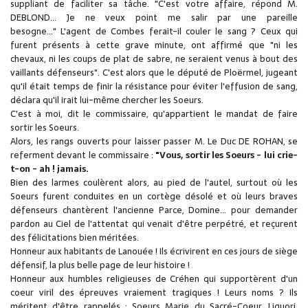
suppliant de faciliter sa tâche. "C'est votre affaire, répond M.
DEBLOND... Je ne veux point me salir par une pareille
besogne..." L'agent de Combes ferait-il couler le sang ? Ceux qui
furent présents à cette grave minute, ont affirmé que "ni les
chevaux, ni les coups de plat de sabre, ne seraient venus à bout des
vaillants défenseurs". C'est alors que le député de Ploërmel, jugeant
qu'il était temps de finir la résistance pour éviter l'effusion de sang,
déclara qu'il irait lui-même chercher les Soeurs.
C'est à moi, dit le commissaire, qu'appartient le mandat de faire
sortir les Soeurs.
Alors, les rangs ouverts pour laisser passer M. Le Duc DE ROHAN, se
referment devant le commissaire :
"Vous, sortir les Soeurs - lui crie-
t-on - ah ! jamais.
Bien des larmes coulèrent alors, au pied de l'autel, surtout où les
Soeurs furent conduites en un cortège désolé et où leurs braves
défenseurs chantèrent l'ancienne Parce, Domine... pour demander
pardon au Ciel de l'attentat qui venait d'être perpétré, et reçurent
des félicitations bien méritées.
Honneur aux habitants de Lanouée ! Ils écrivirent en ces jours de siège
défensif, la plus belle page de leur histoire !
Honneur aux humbles religieuses de Créhen qui supportèrent d'un
coeur viril des épreuves vraiement tragiques ! Leurs noms ? Ils
méritent d'être rappelés : Soeurs Marie du Sacré-Coeur, Liguori,