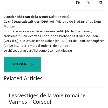
L'ancien château de la Nouée
(XIème siècle).
Ce château existait dès 1096
(voir "Histoire de Bretagne" de Dom
Morice).
Propriété successive d'Alain (arrière petit-fils de Guethenoc),
troisième fils du vicomte Eudon Ier de Porhoët et d'Anne de Léon
(vers 1110), puis d'Alain Ier de Rohan (en 1120), et de Raoul de Fougères
(en 1231) suite à la mort d'Eudon III de Porhoët.
Le château a aujourd'hui complètement disparu.
ARTICLE SUIVANT : LES VESTIGES DE LA VOIE
SUIVANT
Related Articles
Les vestiges de la voie romaine
Vannes - Corseul