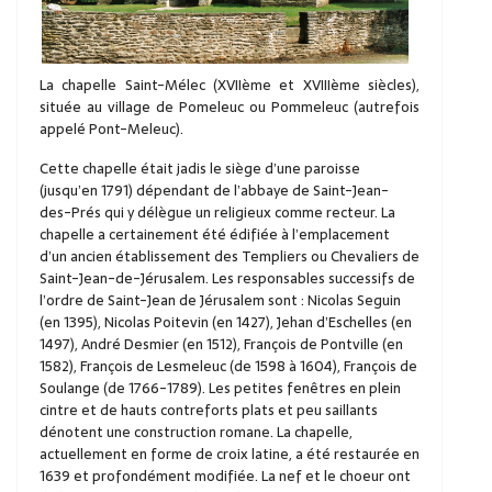
La chapelle Saint-Mélec (XVIIème et XVIIIème siècles),
située au village de Pomeleuc ou Pommeleuc (autrefois
appelé Pont-Meleuc).
Cette chapelle était jadis le siège d’une paroisse
(jusqu’en 1791) dépendant de l’abbaye de Saint-Jean-
des-Prés qui y délègue un religieux comme recteur. La
chapelle a certainement été édifiée à l’emplacement
d’un ancien établissement des Templiers ou Chevaliers de
Saint-Jean-de-Jérusalem. Les responsables successifs de
l’ordre de Saint-Jean de Jérusalem sont : Nicolas Seguin
(en 1395), Nicolas Poitevin (en 1427), Jehan d’Eschelles (en
1497), André Desmier (en 1512), François de Pontville (en
1582), François de Lesmeleuc (de 1598 à 1604), François de
Soulange (de 1766-1789). Les petites fenêtres en plein
cintre et de hauts contreforts plats et peu saillants
dénotent une construction romane. La chapelle,
actuellement en forme de croix latine, a été restaurée en
1639 et profondément modifiée. La nef et le choeur ont